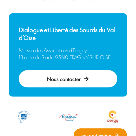
Dialogue et Liberté des Sourds du Val
d’Oise
Maison des Associations d’Eragny,
13 allée du Stade 95610 ERAGNY-SUR-OISE
Nous contacter
nos partenaires