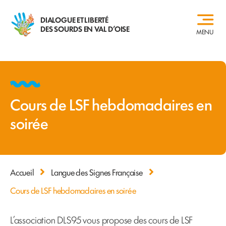
Skip
DIALOGUE ET LIBERTÉ
to
DES SOURDS EN VAL D’OISE
MENU
content
Cours de LSF hebdomadaires en
soirée
Accueil
Langue des Signes Française
Cours de LSF hebdomadaires en soirée
L’association DLS95 vous propose des cours de LSF