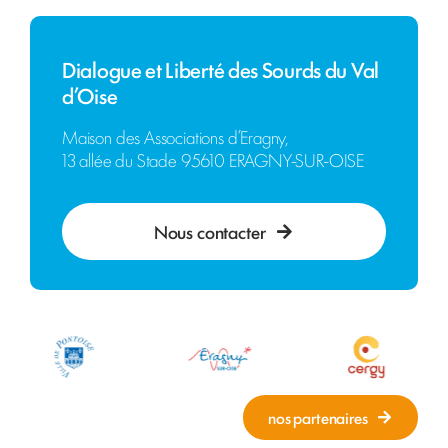
Dialogue et Liberté des Sourds du Val
d’Oise
Maison des Associations d’Eragny,
13 allée du Stade 95610 ERAGNY-SUR-OISE
Nous contacter
nos partenaires